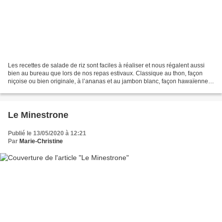
Les recettes de salade de riz sont faciles à réaliser et nous régalent aussi
bien au bureau que lors de nos repas estivaux. Classique au thon, façon
niçoise ou bien originale, à l’ananas et au jambon blanc, façon hawaïenne.
Elles se réalisent au choix...
Le Minestrone
Publié le 13/05/2020 à 12:21
Par
Marie-Christine