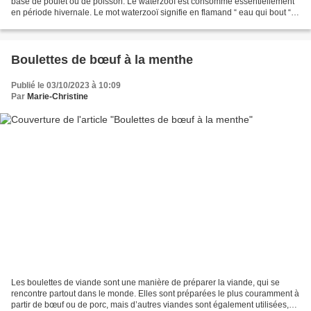
base de poulet ou de poisson. Le waterzooï est consommé essentiellement
en période hivernale. Le mot waterzooï signifie en flamand “ eau qui bout “.
C’est un plat unique de poulet...
Boulettes de bœuf à la menthe
Publié le 03/10/2023 à 10:09
Par
Marie-Christine
Les boulettes de viande sont une manière de préparer la viande, qui se
rencontre partout dans le monde. Elles sont préparées le plus couramment à
partir de bœuf ou de porc, mais d’autres viandes sont également utilisées,