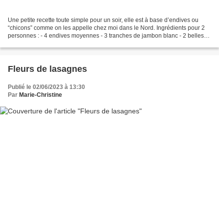
Une petite recette toute simple pour un soir, elle est à base d’endives ou
“chicons” comme on les appelle chez moi dans le Nord. Ingrédients pour 2
personnes : - 4 endives moyennes - 3 tranches de jambon blanc - 2 belles
échalotes - 20 cl de crème fraîche...
Fleurs de lasagnes
Publié le 02/06/2023 à 13:30
Par
Marie-Christine