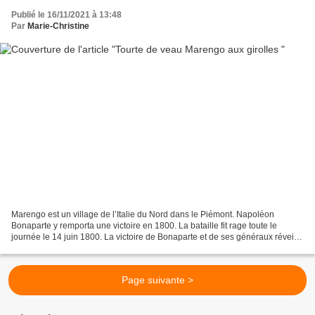
Publié le 16/11/2021 à 13:48
Par
Marie-Christine
Marengo est un village de l’Italie du Nord dans le Piémont. Napoléon
Bonaparte y remporta une victoire en 1800. La bataille fit rage toute le
journée le 14 juin 1800. La victoire de Bonaparte et de ses généraux réveilla
l’estomac du premier consul. Le...
Page suivante >