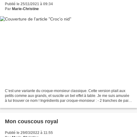
Publié le 25/11/2021 à 09:34
Par
Marie-Christine
C’est une variante du croque-monsieur classique. Cette version plait aux
petits comme aux grands, et suscite un bel effet à table. Je me suis amusée
à lui trouver ce nom ! Ingrédients par croque-monsieur : - 2 tranches de pain
de mie ou de pain à la platine...
Mon couscous royal
Publié le 29/03/2022 à 11:55