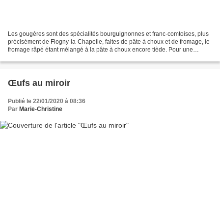
Les gougères sont des spécialités bourguignonnes et franc-comtoises, plus
précisément de Flogny-la-Chapelle, faites de pâte à choux et de fromage, le
fromage râpé étant mélangé à la pâte à choux encore tiède. Pour une
version ch’ti, j’ai remplacé le gruyère...
Œufs au miroir
Publié le 22/01/2020 à 08:36
Par
Marie-Christine