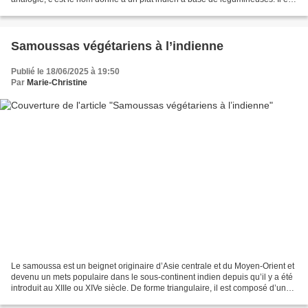
aussi orthographié...
Samoussas végétariens à l’indienne
Publié le 18/06/2025 à 19:50
Par
Marie-Christine
Le samoussa est un beignet originaire d’Asie centrale et du Moyen-Orient et
devenu un mets populaire dans le sous-continent indien depuis qu’il y a été
introduit au XIIIe ou XIVe siècle. De forme triangulaire, il est composé d’une
fine pâte de blé qui...