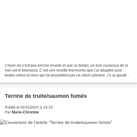
L’hiver ne s’est pas encore envolé et, par ce temps, un bon couscous de la
mer est le bienvenu. C’est une recette thermomix que j’ai adaptée pour
toutes celles et ceux qui ne possèdent pas ce robot culinaire. J’y ai ajouté
quelques noix de Saint Jacques....
Terrine de truite/saumon fumés
Publié le 02/11/2021 à 14:15
Par
Marie-Christine