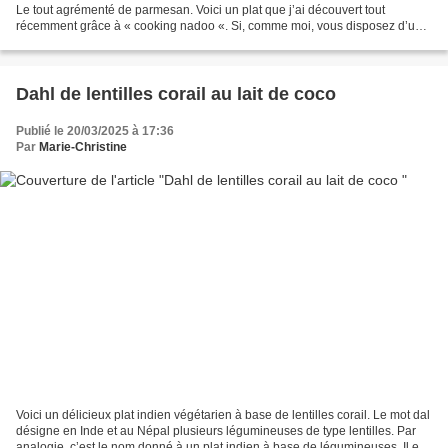
Le tout agrémenté de parmesan. Voici un plat que j’ai découvert tout
récemment grâce à « cooking nadoo «. Si, comme moi, vous disposez d’un
jardin où prolifèrent les courgettes,...
Dahl de lentilles corail au lait de coco
Publié le 20/03/2025 à 17:36
Par
Marie-Christine
Voici un délicieux plat indien végétarien à base de lentilles corail. Le mot dal
désigne en Inde et au Népal plusieurs légumineuses de type lentilles. Par
analogie, c’est le nom donné à un plat indien à base de légumineuses. Il est