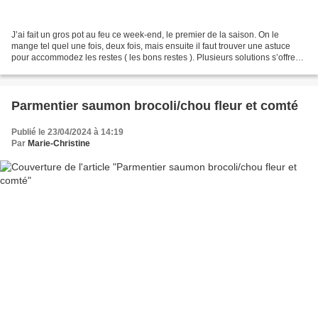
J’ai fait un gros pot au feu ce week-end, le premier de la saison. On le
mange tel quel une fois, deux fois, mais ensuite il faut trouver une astuce
pour accommodez les restes ( les bons restes ). Plusieurs solutions s’offrent
à moi : le mironton, les...
Parmentier saumon brocoli/chou fleur et comté
Publié le 23/04/2024 à 14:19
Par
Marie-Christine