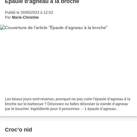
Épaule d’agneau à la broche
Publié le 30/06/2022 à 12:52
Par
Marie-Christine
Les beaux jours sont revenus, pourquoi ne pas cuire l’épaule d’agneau à la
broche sur le barbecue ? Désossez ou faites désosser la viande d’agneau
par le boucher. Ingrédients pour 4 personnes : - 1 épaule d’agneau
désossée d’environ 1 kg - 1 gros bouquet...
Croc’o nid