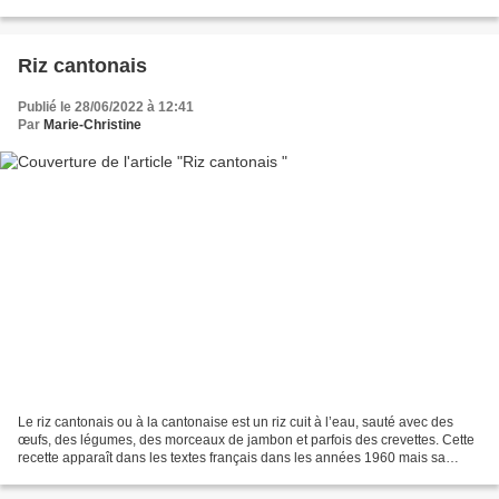
tout comme des légumes ou du poisson....
Riz cantonais
Publié le 28/06/2022 à 12:41
Par
Marie-Christine
Le riz cantonais ou à la cantonaise est un riz cuit à l’eau, sauté avec des
œufs, des légumes, des morceaux de jambon et parfois des crevettes. Cette
recette apparaît dans les textes français dans les années 1960 mais sa
notoriété date du XXIe siècle...