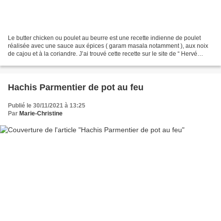
Le butter chicken ou poulet au beurre est une recette indienne de poulet
réalisée avec une sauce aux épices ( garam masala notamment ), aux noix
de cajou et à la coriandre. J’ai trouvé cette recette sur le site de “ Hervé
cuisine “. Ingrédients pour 4...
Hachis Parmentier de pot au feu
Publié le 30/11/2021 à 13:25
Par
Marie-Christine