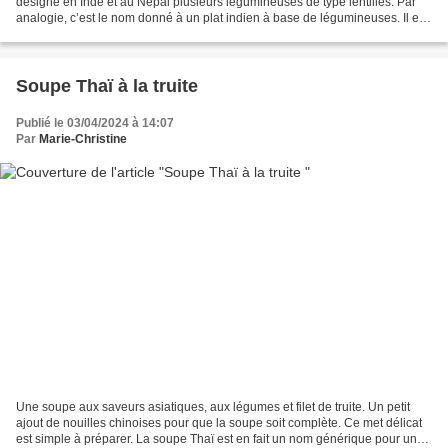
désigne en Inde et au Népal plusieurs légumineuses de type lentilles. Par
analogie, c’est le nom donné à un plat indien à base de légumineuses. Il est
aussi orthographié...
Soupe Thaï à la truite
Publié le 03/04/2024 à 14:07
Par
Marie-Christine
Une soupe aux saveurs asiatiques, aux légumes et filet de truite. Un petit
ajout de nouilles chinoises pour que la soupe soit complète. Ce met délicat
est simple à préparer. La soupe Thaï est en fait un nom générique pour une