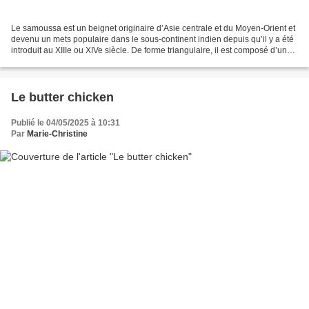
Le samoussa est un beignet originaire d’Asie centrale et du Moyen-Orient et
devenu un mets populaire dans le sous-continent indien depuis qu’il y a été
introduit au XIIIe ou XIVe siècle. De forme triangulaire, il est composé d’une
fine pâte de blé qui...
Le butter chicken
Publié le 04/05/2025 à 10:31
Par
Marie-Christine