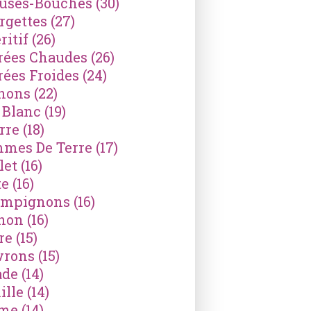
ses-Bouches
(30)
rgettes
(27)
ritif
(26)
rées Chaudes
(26)
rées Froides
(24)
nons
(22)
 Blanc
(19)
rre
(18)
mes De Terre
(17)
let
(16)
te
(16)
mpignons
(16)
non
(16)
re
(15)
vrons
(15)
ade
(14)
ille
(14)
ème
(14)