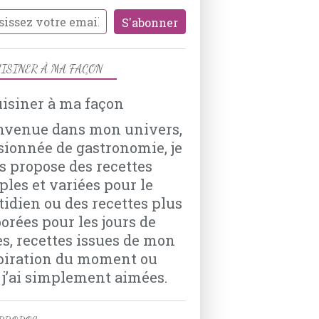
AMANDES
PISTACHES
RAISINS SECS
NOIX DE PÉCAN
ISINER À MA FAÇON
NOIX DE COCO
CRANBERRIES
nvenue dans mon univers,
sionnée de gastronomie, je
s propose des recettes
PATISSERIES
ples et variées pour le
SABLÉS
tidien ou des recettes plus
BISCUITS
borées pour les jours de
NOËL
es, recettes issues de mon
EPICES
piration du moment ou
CANNELLE
 j’ai simplement aimées.
CACAO
RHUM
VANILLE