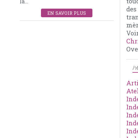
tou
la...
des
EN SAVOIR PLUS
tra
mèr
Voir
Chr
Ove
PA
Art
Ate
Ind
Ind
Ind
Ind
Ind