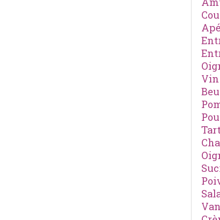
Amu
Cou
Apé
Ent
Ent
Oig
Vin
Beu
Pom
Pou
Tar
Cha
Oig
Suc
Poi
Sal
Van
Cr