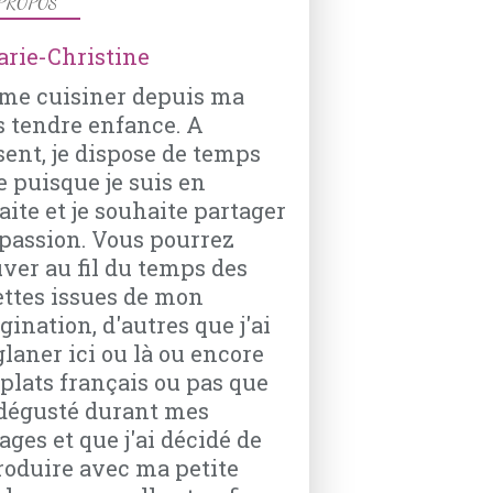
PROPOS
BISCUITS
ime cuisiner depuis ma
SUCRE
s tendre enfance. A
HUILE D’OLIVE
sent, je dispose de temps
VANILLE
e puisque je suis en
LEVURE CHIMIQUE
aite et je souhaite partager
VIN ROSÉ
passion. Vous pourrez
uver au fil du temps des
ettes issues de mon
ination, d'autres que j'ai
glaner ici ou là ou encore
DESSERT
 plats français ou pas que
BISCUITS
i dégusté durant mes
CASSONADE
ages et que j'ai décidé de
roduire avec ma petite