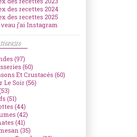
ex des recettes 2023
ex des recettes 2024
ex des recettes 2025
veau j’ai Instagram
TÉGORIES
ndes
(97)
isseries
(60)
ssons Et Crustacés
(60)
r Le Soir
(56)
(53)
fs
(51)
ottes
(44)
gumes
(42)
ates
(41)
mesan
(35)