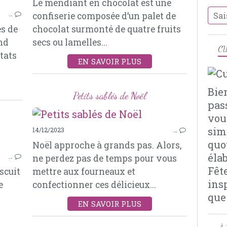
Le mendiant en chocolat est une
COOKIES
…
confiserie composée d’un palet de
CHOCOLAT
es de
chocolat surmonté de quatre fruits
BANANES
ond
secs ou lamelles...
OEUFS
CU
États
SUCRE ROUX
EN SAVOIR PLUS
CASSONADE
VANILLE
Bie
Petits sablés de Noël
pas
vou
sim
14/12/2023
…
quo
Noël approche à grands pas. Alors,
BISCUITS
éla
…
ne perdez pas de temps pour vous
AMANDES
Fêt
scuit
mettre aux fourneaux et
POUDRE D’AMANDES
ins
e
confectionner ces délicieux...
MIEL
que
VIN BLANC
EN SAVOIR PLUS
PASTIS
HUILE D’OLIVE