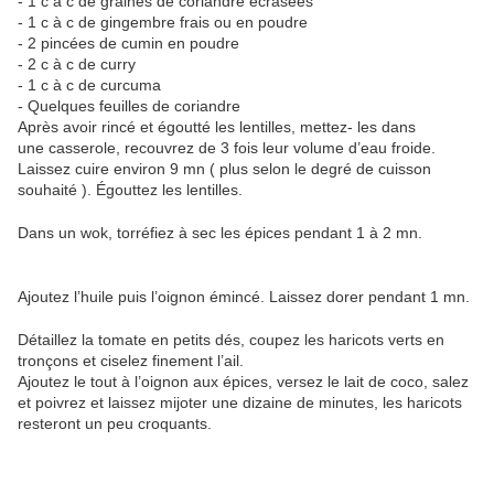
- 1 c à c de graines de coriandre écrasées
- 1 c à c de gingembre frais ou en poudre
- 2 pincées de cumin en poudre
- 2 c à c de curry
- 1 c à c de curcuma
- Quelques feuilles de coriandre
Après avoir rincé et égoutté les lentilles, mettez- les dans
une casserole, recouvrez de 3 fois leur volume d’eau froide.
Laissez cuire environ 9 mn ( plus selon le degré de cuisson
souhaité ). Égouttez les lentilles.
Dans un wok, torréfiez à sec les épices pendant 1 à 2 mn.
Ajoutez l’huile puis l’oignon émincé. Laissez dorer pendant 1 mn.
Détaillez la tomate en petits dés, coupez les haricots verts en
tronçons et ciselez finement l’ail.
Ajoutez le tout à l’oignon aux épices, versez le lait de coco, salez
et poivrez et laissez mijoter une dizaine de minutes, les haricots
resteront un peu croquants.