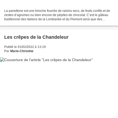
La panettone est une brioche fourrée de raisins secs, de fruits confits et de
zestes d’agrumes ou bien encore de pépites de chocolat. C’est le gâteau
traditionnel des italiens de la Lombardie et du Piemont ainsi que des
Suisses du Tessin. Sa dégustation...
Les crêpes de la Chandeleur
Publié le 01/02/2022 à 13:19
Par
Marie-Christine