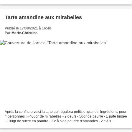
goût plus délicat qu’une simple...
Tarte amandine aux mirabelles
Publié le 17/08/2021 à 16:40
Par
Marie-Christine
Après la confiture voici la tarte qui régalera petits et grands. Ingrédients pour
4 personnes : - 400gr de mirabelles - 2 oeufs - 50gr de beurre - 1 pâte brisée
- 100gr de sucre en poudre - 2 c à s de poudre d’amandes - 2 c à s
d’amandes effilées Lavez...