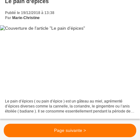
Le pain d’épices
Publié le 19/12/2018 à 13:38
Par
Marie-Christine
Le pain d’épices ( ou pain d’épice ) est un gâteau au miel, agrémenté
d’épices diverses comme la cannelle, la coriandre, le gingembre ou l’anis
étoilée ( badiane ). Il se consomme essentiellement pendant la période de
Noël. Il est délicieux nature mais...
Page suivante >