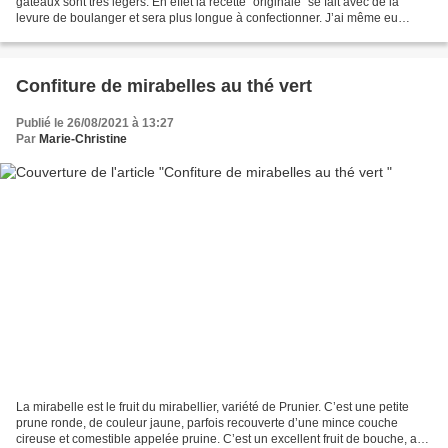
gâteaux sont très légers. En effet la recette “originale” se fait avec de la
levure de boulanger et sera plus longue à confectionner. J’ai même eu
l’occasion d’en congeler...
Confiture de mirabelles au thé vert
Publié le 26/08/2021 à 13:27
Par
Marie-Christine
La mirabelle est le fruit du mirabellier, variété de Prunier. C’est une petite
prune ronde, de couleur jaune, parfois recouverte d’une mince couche
cireuse et comestible appelée pruine. C’est un excellent fruit de bouche, au