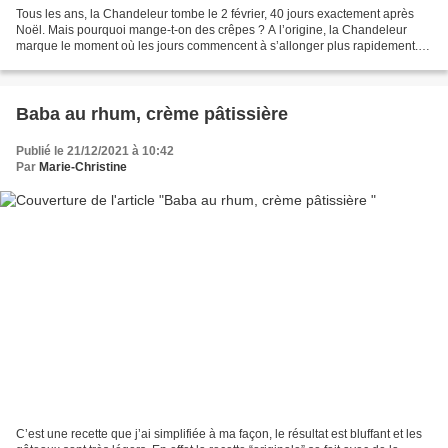
Tous les ans, la Chandeleur tombe le 2 février, 40 jours exactement après
Noël. Mais pourquoi mange-t-on des crêpes ? A l’origine, la Chandeleur
marque le moment où les jours commencent à s’allonger plus rapidement.
On fêtait alors le retour à la lumière...
Baba au rhum, crème pâtissière
Publié le 21/12/2021 à 10:42
Par
Marie-Christine
C’est une recette que j’ai simplifiée à ma façon, le résultat est bluffant et les