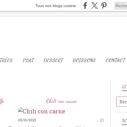
Tous nos blogs cuisine
TRÉES
PLAT
DESSERT
BOISSONS
CONTACT
R
fe
Chili con carne
VIANDES
05/10/2025
…
N
GIGOT D’AGNEAU