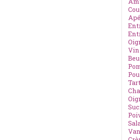
Amu
Cou
Apé
Ent
Ent
Oig
Vin
Beu
Pom
Pou
Tar
Cha
Oig
Suc
Poi
Sal
Van
Cr