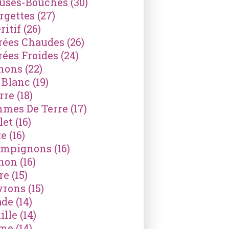
ses-Bouches
(30)
rgettes
(27)
ritif
(26)
rées Chaudes
(26)
rées Froides
(24)
nons
(22)
 Blanc
(19)
rre
(18)
mes De Terre
(17)
let
(16)
te
(16)
mpignons
(16)
non
(16)
re
(15)
vrons
(15)
ade
(14)
ille
(14)
ème
(14)