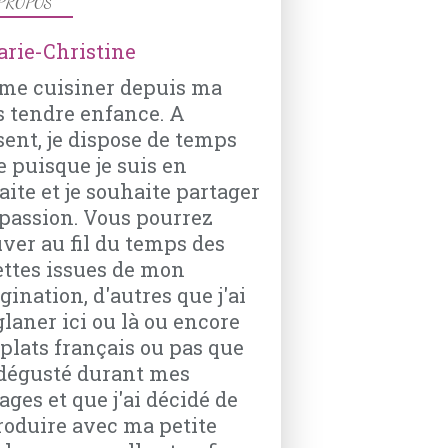
PROPOS
VIANDES
ime cuisiner depuis ma
SAUCISSES
s tendre enfance. A
DIOTS
sent, je dispose de temps
OIGNONS
e puisque je suis en
AIL
aite et je souhaite partager
GINGEMBRE
passion. Vous pourrez
CURCUMA
uver au fil du temps des
TOMATES
ettes issues de mon
PIMENT D’ESPELETTE
ination, d'autres que j'ai
glaner ici ou là ou encore
 plats français ou pas que
ENTRÉES FROIDES
i dégusté durant mes
SALADE
ages et que j'ai décidé de
ANCHOIS
roduire avec ma petite
POIVRON