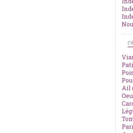
Ind
Ind
Ind
Nou
CA
Via
Pat
Poi
Pou
Ail
Oeu
Car
Lé
Tom
Par