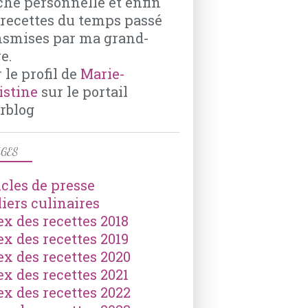
che personnelle et enfin
TOMATES
 recettes du temps passé
OLIVES
nsmises par ma grand-
e.
 le profil de
Marie-
istine
sur le portail
rblog
GES
icles de presse
liers culinaires
ex des recettes 2018
ex des recettes 2019
ex des recettes 2020
ex des recettes 2021
ex des recettes 2022