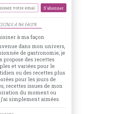
HARICOTS ROUGES
EPICES
TOMATES
POIVRON ROUGE
ISINER À MA FAÇON
OIGNONS
nvenue dans mon univers,
sionnée de gastronomie, je
s propose des recettes
LÉGUMES
ples et variées pour le
AUBERGINE
tidien ou des recettes plus
PARMESAN
borées pour les jours de
CRÈME
es, recettes issues de mon
BOEUF HACHÉ
piration du moment ou
HACHI DE MOUTON
 j’ai simplement aimées.
TOMATES
COULIS DE TOMATES
4 EPICES