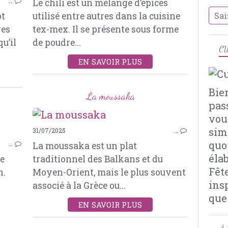
…
Le chili est un mélange d’épices
NAVETS
ot
utilisé entre autres dans la cuisine
VIN D’ALSACE
res
tex-mex. Il se présente sous forme
CAROTTES
u’il
de poudre...
EDELZWICKER
CU
TOMATES
EN SAVOIR PLUS
Bie
La moussaka
pas
vou
sim
31/07/2025
…
LÉGUMES
quo
…
La moussaka est un plat
COURGETTES
éla
ce
traditionnel des Balkans et du
AUBERGINE
Fêt
n.
Moyen-Orient, mais le plus souvent
TOMATES
ins
associé à la Grèce ou...
PARMESAN
que
FETA
EN SAVOIR PLUS
AMUSES-BOUCHES