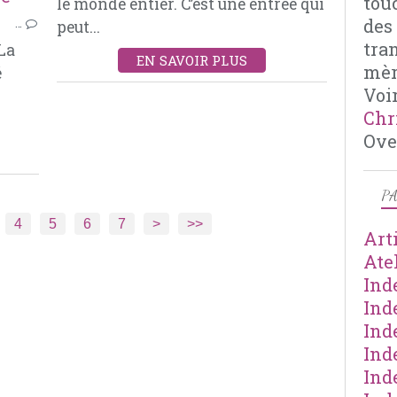
tou
le monde entier. C’est une entrée qui
TOMATES
des
…
peut...
COURGETTES
tra
 La
AIL
EN SAVOIR PLUS
mèr
é
MASCARPONE
Voir
PARMESAN
Chr
RIZ
Ove
PA
4
5
6
7
>
>>
Art
Ate
Ind
Ind
Ind
Ind
Ind