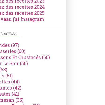
ex des recettes 2023
ex des recettes 2024
ex des recettes 2025
veau j’ai Instagram
TÉGORIES
ndes
(97)
isseries
(60)
ssons Et Crustacés
(60)
r Le Soir
(56)
(53)
fs
(51)
ottes
(44)
gumes
(42)
ates
(41)
mesan
(35)