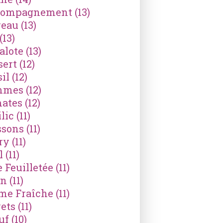
compagnement
(13)
reau
(13)
(13)
alote
(13)
sert
(12)
il
(12)
mmes
(12)
ates
(12)
lic
(11)
ssons
(11)
ry
(11)
l
(11)
e Feuilletée
(11)
on
(11)
me Fraîche
(11)
ets
(11)
uf
(10)