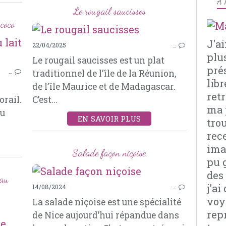
À 
Le rougail saucisses
 coco
J'a
22/04/2025
…
LÉGUMES
plu
Le rougail saucisses est un plat
LENTILLES CORAIL
pré
…
traditionnel de l’île de la Réunion,
OIGNON
libr
de l’île Maurice et de Madagascar.
AIL
retr
orail.
C’est...
EPICES
ma 
au
CUMIN
EN SAVOIR PLUS
tro
GINGEMBRE
rec
CURCUMA
imag
CURRY
Salade façon niçoise
pu 
des
 au
j'a
14/08/2024
…
voy
La salade niçoise est une spécialité
rep
de Nice aujourd’hui répandue dans
LÉGUMES