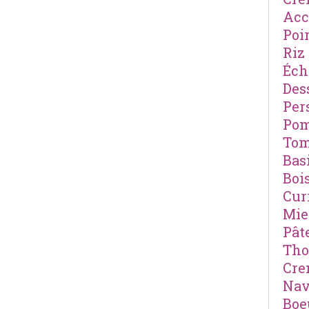
Ac
Poi
Riz
Éch
Des
Pers
Po
Tom
Basi
Boi
Cur
Mie
Pât
Th
Cre
Nav
Boe