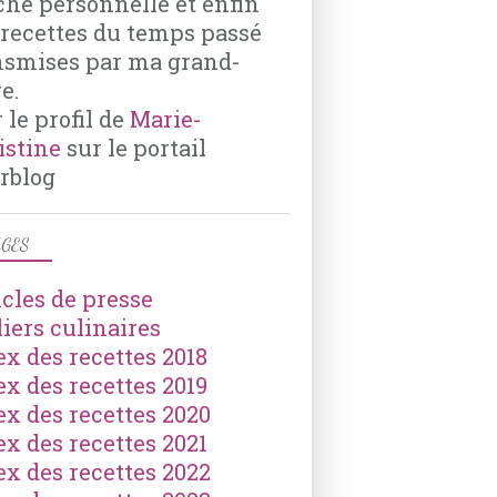
che personnelle et enfin
AIL
 recettes du temps passé
GINGEMBRE
nsmises par ma grand-
CURCUMA
e.
TOMATES
 le profil de
Marie-
PIMENT D’ESPELETTE
istine
sur le portail
rblog
GES
icles de presse
liers culinaires
ex des recettes 2018
ex des recettes 2019
ex des recettes 2020
ex des recettes 2021
ex des recettes 2022