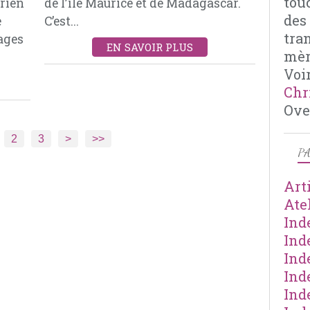
tou
 rien
de l’île Maurice et de Madagascar.
POIREAUX
des
e
C’est...
POMME DE TERRE
tra
ages
OIGNONS
EN SAVOIR PLUS
mèr
CIBOULETTE
Voir
CROSETS
Chr
COMTÉ
Ove
GRUYÈRE SUISSE
2
3
>
>>
PA
Art
Ate
Ind
Ind
Ind
Ind
Ind