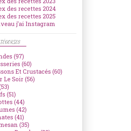
ex des recettes 2023
ex des recettes 2024
ex des recettes 2025
veau j’ai Instagram
TÉGORIES
ndes
(97)
isseries
(60)
ssons Et Crustacés
(60)
r Le Soir
(56)
(53)
fs
(51)
ottes
(44)
gumes
(42)
ates
(41)
mesan
(35)