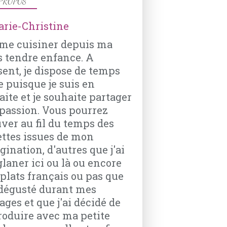
PROPOS
TARTE
ime cuisiner depuis ma
OIGNONS
s tendre enfance. A
FROMAGE RÂPÉ
sent, je dispose de temps
OEUFS
e puisque je suis en
BEURRE
aite et je souhaite partager
CREME FRAÎCHE
passion. Vous pourrez
MUSCADE
uver au fil du temps des
ettes issues de mon
ination, d'autres que j'ai
glaner ici ou là ou encore
 plats français ou pas que
VIANDES
i dégusté durant mes
SAUCISSES
ages et que j'ai décidé de
DIOTS
roduire avec ma petite
OIGNONS