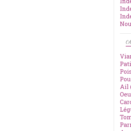
Ind
Ind
Ind
Nou
CA
Via
Pat
Poi
Pou
Ail
Oeu
Car
Lé
Tom
Par