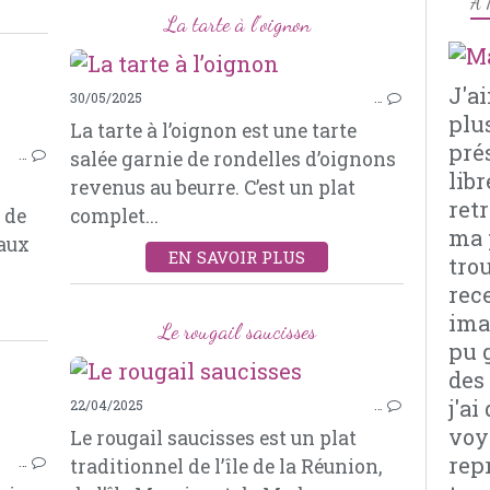
À 
POIVRON
La tarte à l’oignon
J'a
30/05/2025
…
plu
La tarte à l’oignon est une tarte
VIANDES
pré
…
salée garnie de rondelles d’oignons
POULET
libr
revenus au beurre. C’est un plat
PAPRIKA
retr
 de
complet...
GINGEMBRE
ma 
 aux
CORIANDRE
EN SAVOIR PLUS
tro
OIGNONS
rec
AIL
imag
TOMATES CONCASSÉES
Le rougail saucisses
pu 
NOIX DE CAJOU
des
j'a
22/04/2025
…
voy
Le rougail saucisses est un plat
ENTRÉES CHAUDES
rep
…
traditionnel de l’île de la Réunion,
SOUPES