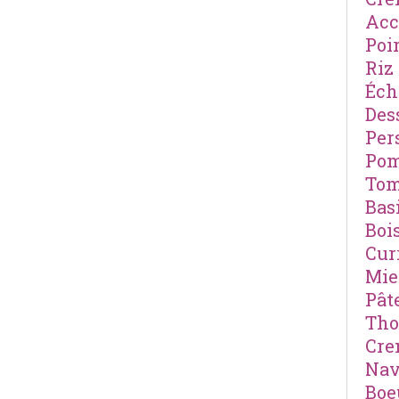
Ac
Poi
Riz
Éch
Des
Pers
Po
Tom
Basi
Boi
Cur
Mie
Pât
Th
Cre
Nav
Boe