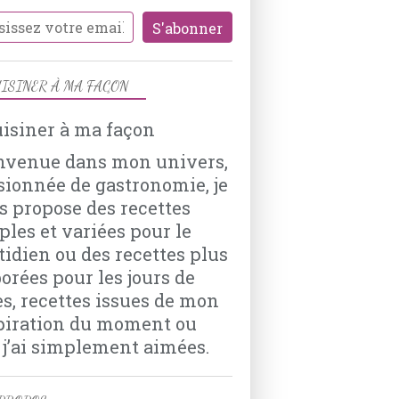
HARICOTS ROUGES
EPICES
TOMATES
POIVRON ROUGE
ISINER À MA FAÇON
OIGNONS
nvenue dans mon univers,
sionnée de gastronomie, je
s propose des recettes
POUR LE SOIR
ples et variées pour le
ANCHOIS
tidien ou des recettes plus
OLIVES
borées pour les jours de
OIGNONS
es, recettes issues de mon
PÂTE À PAIN
piration du moment ou
 j’ai simplement aimées.