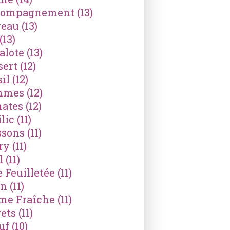
compagnement
(13)
reau
(13)
(13)
alote
(13)
sert
(12)
il
(12)
mmes
(12)
ates
(12)
lic
(11)
ssons
(11)
ry
(11)
l
(11)
e Feuilletée
(11)
on
(11)
me Fraîche
(11)
ets
(11)
uf
(10)