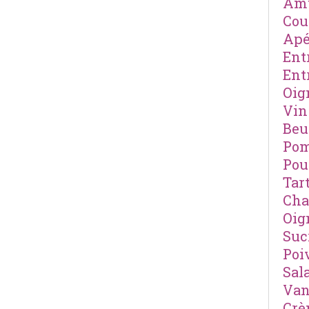
Amu
Cou
Apé
Ent
Ent
Oig
Vin
Beu
Pom
Pou
Tar
Cha
Oig
Suc
Poi
Sal
Van
Cr