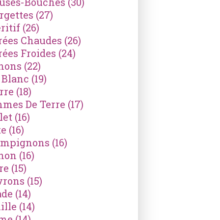
ses-Bouches
(30)
rgettes
(27)
ritif
(26)
rées Chaudes
(26)
rées Froides
(24)
nons
(22)
 Blanc
(19)
rre
(18)
mes De Terre
(17)
let
(16)
te
(16)
mpignons
(16)
non
(16)
re
(15)
vrons
(15)
ade
(14)
ille
(14)
ème
(14)