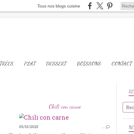
Tous nos blogs cuisine
TRÉES
PLAT
DESSERT
BOISSONS
CONTACT
R
Chili con carne
OIGNONS
05/10/2025
…
N
POMME DE TERRE