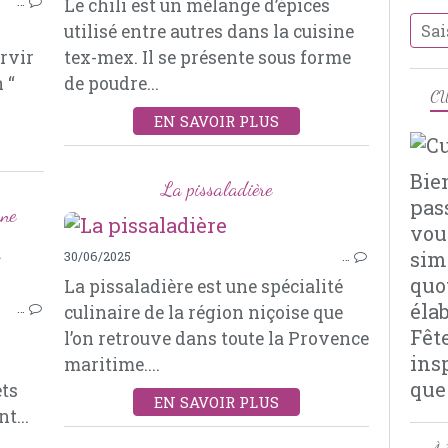
…
Le chili est un mélange d’épices
MOUTARDE À L’ANCIENNE
utilisé entre autres dans la cuisine
BOUILLON DE VOLAILLE
ervir
tex-mex. Il se présente sous forme
ROMARIN
 “
de poudre...
THYM
CU
LAURIER
EN SAVOIR PLUS
AIL
ROTI DE PORC
Bie
La pissaladière
pas
nne
vou
sim
30/06/2025
…
FEUILLETÉS
quo
La pissaladière est une spécialité
ÉPICES
éla
…
culinaire de la région niçoise que
LENTILLES CORAIL
Fêt
l’on retrouve dans toute la Provence
POMME DE TERRE
ins
maritime....
GARAM MASALA
que
ts
CORIANDRE
EN SAVOIR PLUS
t...
SEL AU CÉLERI
FEUILLES DE BRICK