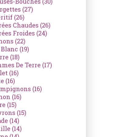
ses-Bouches
(30)
rgettes
(27)
ritif
(26)
rées Chaudes
(26)
rées Froides
(24)
nons
(22)
 Blanc
(19)
rre
(18)
mes De Terre
(17)
let
(16)
te
(16)
mpignons
(16)
non
(16)
re
(15)
vrons
(15)
ade
(14)
ille
(14)
ème
(14)