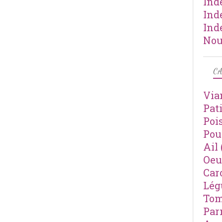
Ind
Ind
Ind
Nou
CA
Via
Pat
Poi
Pou
Ail
Oeu
Car
Lé
Tom
Par