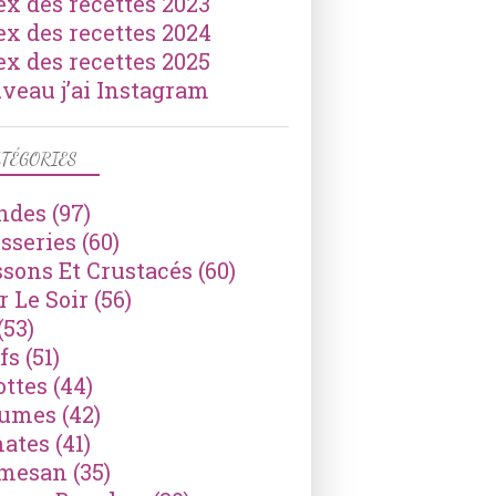
ex des recettes 2023
ex des recettes 2024
ex des recettes 2025
veau j’ai Instagram
TÉGORIES
ndes
(97)
isseries
(60)
ssons Et Crustacés
(60)
r Le Soir
(56)
(53)
fs
(51)
ottes
(44)
gumes
(42)
ates
(41)
mesan
(35)