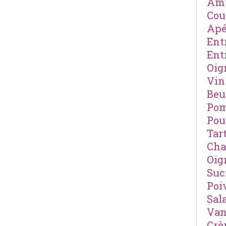
Amu
Cou
Apé
Ent
Ent
Oig
Vin
Beu
Pom
Pou
Tar
Cha
Oig
Suc
Poi
Sal
Van
Cr