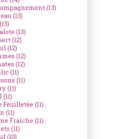
compagnement
(13)
reau
(13)
(13)
alote
(13)
sert
(12)
il
(12)
mmes
(12)
ates
(12)
lic
(11)
ssons
(11)
ry
(11)
l
(11)
e Feuilletée
(11)
on
(11)
me Fraîche
(11)
ets
(11)
uf
(10)