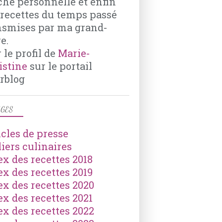
che personnelle et enfin
PAPILLOTTE
 recettes du temps passé
THYM
nsmises par ma grand-
e.
 le profil de
Marie-
istine
sur le portail
rblog
GES
icles de presse
liers culinaires
ex des recettes 2018
ex des recettes 2019
ex des recettes 2020
ex des recettes 2021
ex des recettes 2022