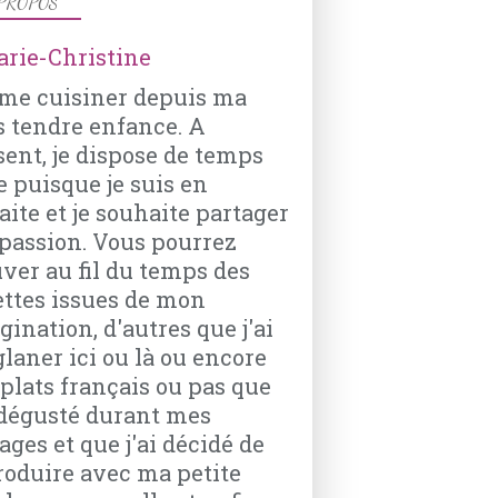
PROPOS
ime cuisiner depuis ma
POISSONS ET CRUSTACÉS
s tendre enfance. A
CABILLAUD
sent, je dispose de temps
CAROTTES
e puisque je suis en
POIREAU
aite et je souhaite partager
FENOUIL
passion. Vous pourrez
THYM
uver au fil du temps des
ettes issues de mon
ination, d'autres que j'ai
glaner ici ou là ou encore
 plats français ou pas que
i dégusté durant mes
ages et que j'ai décidé de
VIANDES
roduire avec ma petite
LAPIN