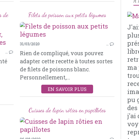
À 
s de
Filets de poisson aux petits légumes
J'a
plu
VIANDES
pré
31/03/2020
…
CANARD
libr
…
Rien de compliqué, vous pouvez
CUISSES DE CANARD
retr
nté
adapter cette recette à toutes sortes
POMMES DE TERRE
ma 
de filets de poissons blanc.
THYM
tro
Personnellement,...
ROMARIN
rec
OIGNON ROUGE
EN SAVOIR PLUS
imag
pu 
des
Cuisses de lapin rôties en papillotes
j'a
voy
rep
06/08/2019
…