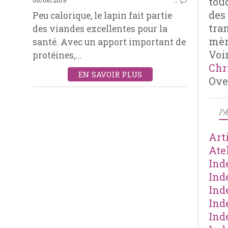
tou
des
Peu calorique, le lapin fait partie
tra
des viandes excellentes pour la
mèr
santé. Avec un apport important de
Voir
protéines,...
Chr
EN SAVOIR PLUS
Ove
PA
Art
Ate
Ind
Ind
Ind
Ind
Ind