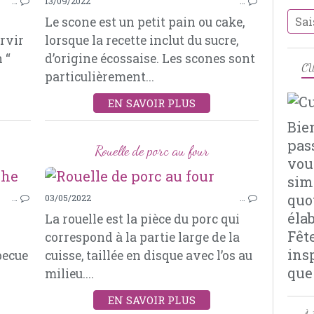
…
13/09/2022
…
MOUTARDE À L’ANCIENNE
Le scone est un petit pain ou cake,
BOUILLON DE VOLAILLE
ervir
lorsque la recette inclut du sucre,
ROMARIN
 “
d’origine écossaise. Les scones sont
THYM
CU
particulièrement...
LAURIER
AIL
EN SAVOIR PLUS
ROTI DE PORC
Bie
pas
Rouelle de porc au four
vou
sim
VIANDES
quo
…
03/05/2022
…
EPAULE D’AGNEAU
éla
La rouelle est la pièce du porc qui
MIEL
Fêt
correspond à la partie large de la
THYM
ins
becue
cuisse, taillée en disque avec l’os au
LAURIER
que
milieu....
ROMARIN
BOUILLON DE MOUTON
EN SAVOIR PLUS