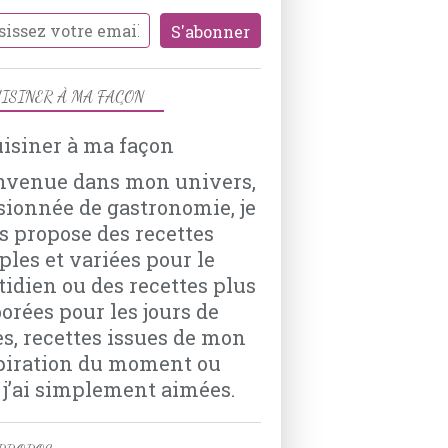
OEUFS
YAOURT NATURE
THYM
APÉRO
ISINER À MA FAÇON
nvenue dans mon univers,
sionnée de gastronomie, je
s propose des recettes
ples et variées pour le
VIANDES
tidien ou des recettes plus
ROUELLE DE PORC
borées pour les jours de
THYM
es, recettes issues de mon
SAUGE
piration du moment ou
AIL
 j’ai simplement aimées.
POMMES DE TERRE