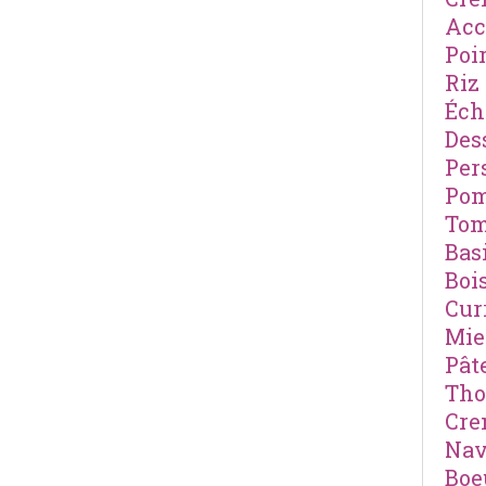
Ac
Poi
Riz
Éch
Des
Pers
Po
Tom
Basi
Boi
Cur
Mie
Pât
Th
Cre
Nav
Boe