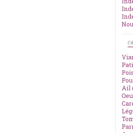
Ind
Ind
Ind
Nou
CA
Via
Pat
Poi
Pou
Ail
Oeu
Car
Lé
Tom
Par