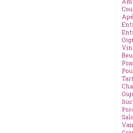
Amu
Cou
Apé
Ent
Ent
Oig
Vin
Beu
Pom
Pou
Tar
Cha
Oig
Suc
Poi
Sal
Van
Cr