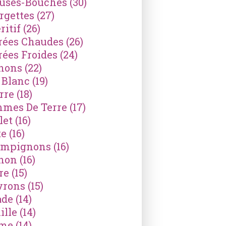
ses-Bouches
(30)
rgettes
(27)
ritif
(26)
rées Chaudes
(26)
rées Froides
(24)
nons
(22)
 Blanc
(19)
rre
(18)
mes De Terre
(17)
let
(16)
te
(16)
mpignons
(16)
non
(16)
re
(15)
vrons
(15)
ade
(14)
ille
(14)
ème
(14)