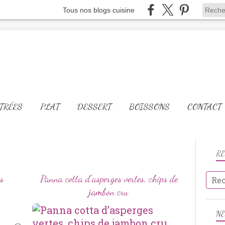
Tous nos blogs cuisine
TRÉES
PLAT
DESSERT
BOISSONS
CONTACT
R
s
Panna cotta d’asperges vertes, chips de
jambon cru
ENTRÉES CHAUDES
N
ASPERGES