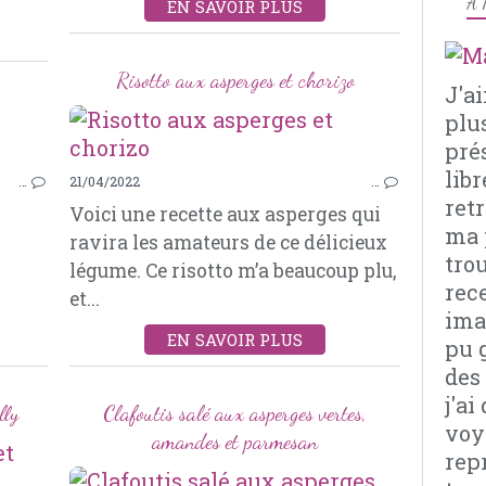
À 
EN SAVOIR PLUS
Risotto aux asperges et chorizo
J'a
plu
pré
POUR LE SOIR
libr
…
21/04/2022
…
SALADE
retr
s
Voici une recette aux asperges qui
TOMATES
ma 
ravira les amateurs de ce délicieux
ASPERGES
tro
légume. Ce risotto m’a beaucoup plu,
FÊTA
rec
et...
FRAISES
imag
PIGNONS DE PIN
EN SAVOIR PLUS
pu 
CIBOULE
des
MENTHE
j'a
lly
Clafoutis salé aux asperges vertes,
voy
amandes et parmesan
rep
AMUSES-BOUCHES