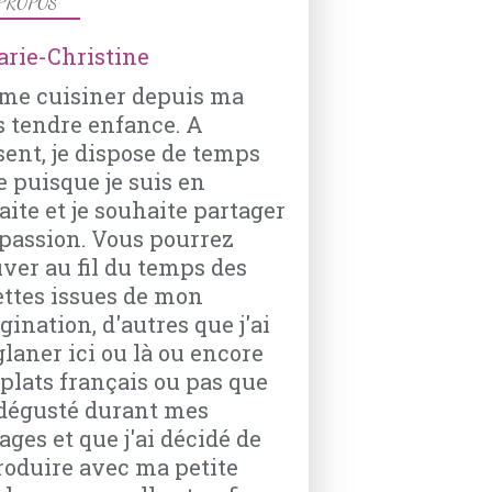
PROPOS
ime cuisiner depuis ma
s tendre enfance. A
LÉGUMES
sent, je dispose de temps
ASPERGES
e puisque je suis en
RISOTTO
aite et je souhaite partager
PARMESAN
passion. Vous pourrez
CHORIZO
uver au fil du temps des
RIZ
ettes issues de mon
CHAMPIGNONS
ination, d'autres que j'ai
PETITS POIS
glaner ici ou là ou encore
 plats français ou pas que
i dégusté durant mes
ages et que j'ai décidé de
roduire avec ma petite