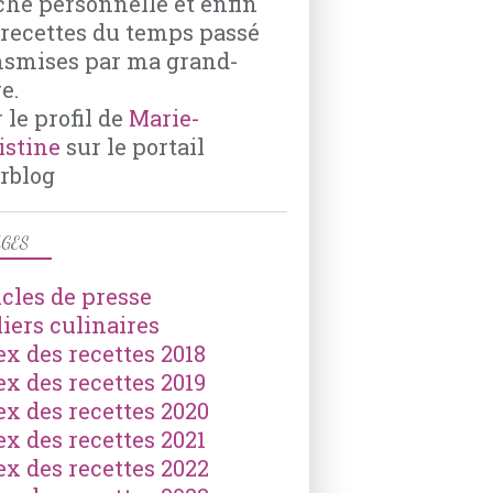
che personnelle et enfin
POUR LE SOIR
 recettes du temps passé
ASPERGES
nsmises par ma grand-
PARMESAN
e.
OEUFS
 le profil de
Marie-
AMANDES EFFILÉES
istine
sur le portail
rblog
GES
icles de presse
liers culinaires
ex des recettes 2018
ex des recettes 2019
ex des recettes 2020
ex des recettes 2021
ex des recettes 2022