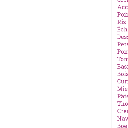
Ac
Poi
Riz
Éch
Des
Pers
Po
Tom
Basi
Boi
Cur
Mie
Pât
Th
Cre
Nav
Boe