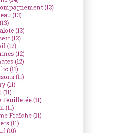
compagnement
(13)
reau
(13)
(13)
alote
(13)
sert
(12)
il
(12)
mmes
(12)
ates
(12)
lic
(11)
ssons
(11)
ry
(11)
l
(11)
e Feuilletée
(11)
on
(11)
me Fraîche
(11)
ets
(11)
uf
(10)