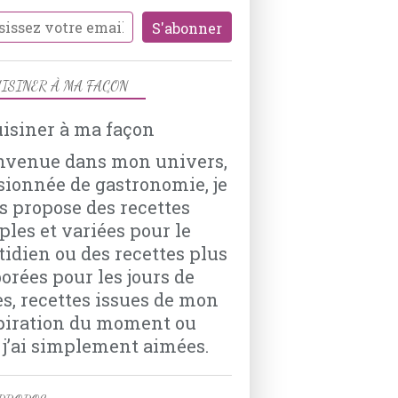
ASPERGES
CRÈME
GÉLATINE
PERSIL
ISINER À MA FAÇON
CIBOULETTE
BASILIC
PIMENT D’ESPELETTE
nvenue dans mon univers,
JAMBON CRU
sionnée de gastronomie, je
s propose des recettes
ples et variées pour le
tidien ou des recettes plus
POUR LE SOIR
borées pour les jours de
PIZZA
es, recettes issues de mon
ASPERGES
piration du moment ou
MASCARPONE
 j’ai simplement aimées.
TRANCHES DE LARD
GRUYÈRE RÂPÉ