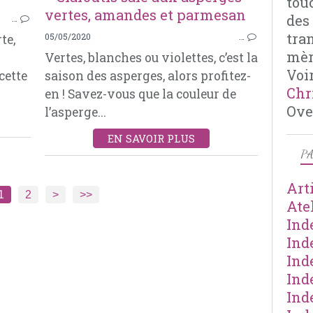
tou
ASPERGES
des
…
CRABE
tra
05/05/2020
…
te,
MASCARPONE
mèr
n
Vertes, blanches ou violettes, c’est la
Voir
cette
saison des asperges, alors profitez-
Chr
en ! Savez-vous que la couleur de
Ove
l’asperge...
EN SAVOIR PLUS
PA
Art
1
2
>
>>
Ate
Ind
Ind
Ind
Ind
Ind