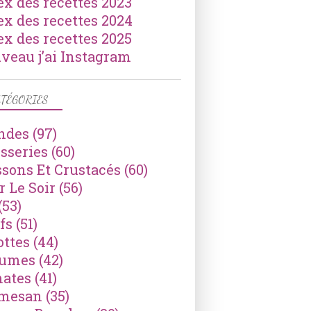
ex des recettes 2023
ex des recettes 2024
ex des recettes 2025
veau j’ai Instagram
TÉGORIES
ndes
(97)
isseries
(60)
ssons Et Crustacés
(60)
r Le Soir
(56)
(53)
fs
(51)
ottes
(44)
gumes
(42)
ates
(41)
mesan
(35)