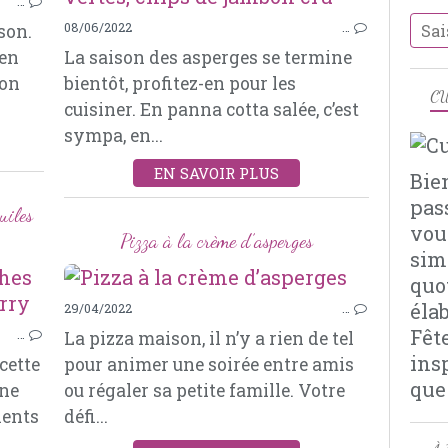
…
LAIT
08/06/2022
…
ison.
VIN BLANC
 en
La saison des asperges se termine
CRÈME FRAICHE
’on
bientôt, profitez-en pour les
SEL
CU
cuisiner. En panna cotta salée, c’est
POIVRE
sympa, en...
EN SAVOIR PLUS
Bie
pas
uiles
vou
Pizza à la crème d’asperges
sim
quo
ENTRÉES CHAUDES
éla
29/04/2022
…
ASPERGES
Fêt
…
La pizza maison, il n’y a rien de tel
VELOUTÉ
ins
cette
pour animer une soirée entre amis
CURRY
que
une
ou régaler sa petite famille. Votre
PIGNONS DE PIN
ients
défi...
CIBOULETTE