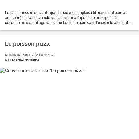
Le pain hérisson ou »pull apart bread » en anglais ( littéralement pain à
arracher ) est la nouveauté qui fait fureur à l'apéro. Le principe ? On
découpe un quadrillage dans une boule de pain sans l’inciser totalement,
puis on le garnit avant de l’envelopper...
Le poisson pizza
Publié le 15/03/2023 à 11:52
Par
Marie-Christine