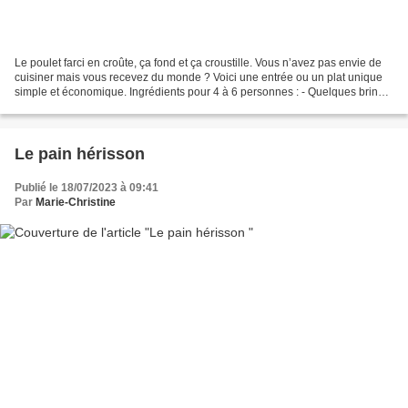
Le poulet farci en croûte, ça fond et ça croustille. Vous n’avez pas envie de
cuisiner mais vous recevez du monde ? Voici une entrée ou un plat unique
simple et économique. Ingrédients pour 4 à 6 personnes : - Quelques brins
d’estragon - 1 boule de mozzarella...
Le pain hérisson
Publié le 18/07/2023 à 09:41
Par
Marie-Christine