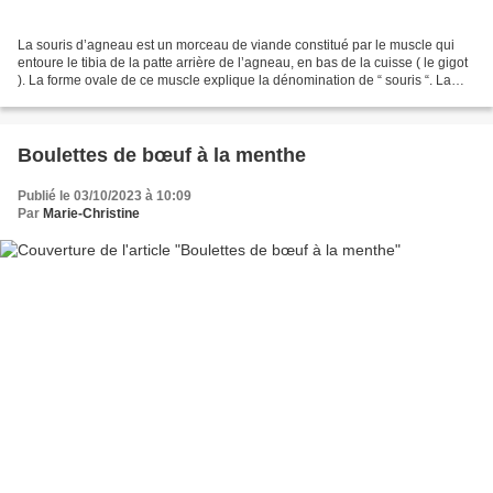
La souris d’agneau est un morceau de viande constitué par le muscle qui
entoure le tibia de la patte arrière de l’agneau, en bas de la cuisse ( le gigot
). La forme ovale de ce muscle explique la dénomination de “ souris “. La
chair en est moelleuse et...
Boulettes de bœuf à la menthe
Publié le 03/10/2023 à 10:09
Par
Marie-Christine