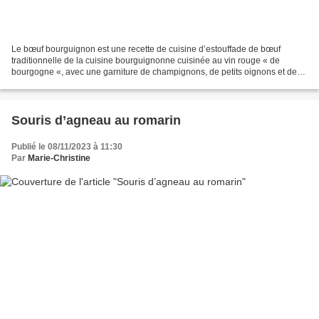
Le bœuf bourguignon est une recette de cuisine d’estouffade de bœuf
traditionnelle de la cuisine bourguignonne cuisinée au vin rouge « de
bourgogne «, avec une garniture de champignons, de petits oignons et de
lardons. Il serait, à l’origine, un plat...
Souris d’agneau au romarin
Publié le 08/11/2023 à 11:30
Par
Marie-Christine