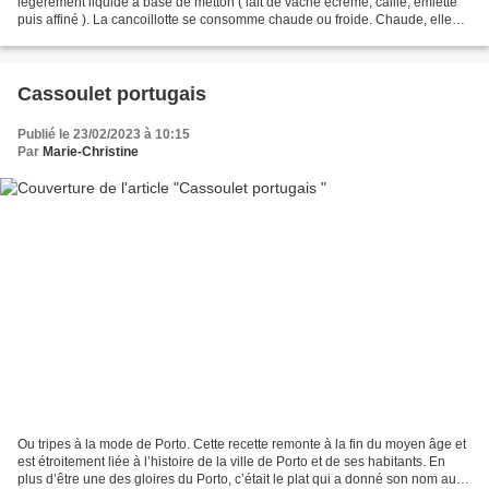
légèrement liquide à base de metton ( lait de vache écrémé, caille, émietté
puis affiné ). La cancoillotte se consomme chaude ou froide. Chaude, elle
est cuisinée en fondue de cancoillotte...
Cassoulet portugais
Publié le 23/02/2023 à 10:15
Par
Marie-Christine
Ou tripes à la mode de Porto. Cette recette remonte à la fin du moyen âge et
est étroitement liée à l’histoire de la ville de Porto et de ses habitants. En
plus d’être une des gloires du Porto, c’était le plat qui a donné son nom aux