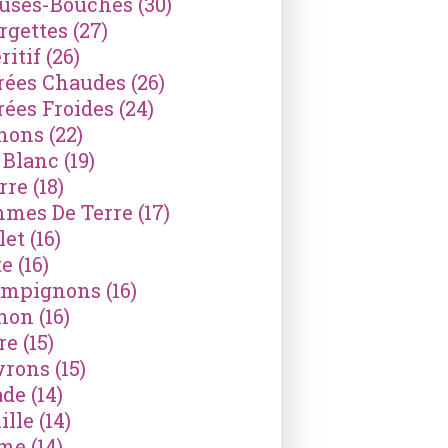
ses-Bouches
(30)
rgettes
(27)
ritif
(26)
rées Chaudes
(26)
rées Froides
(24)
nons
(22)
 Blanc
(19)
rre
(18)
mes De Terre
(17)
let
(16)
te
(16)
mpignons
(16)
non
(16)
re
(15)
vrons
(15)
ade
(14)
ille
(14)
ème
(14)