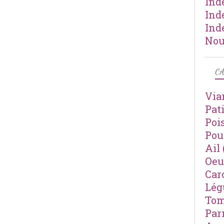
Ind
Ind
Ind
Nou
CA
Via
Pat
Poi
Pou
Ail
Oeu
Car
Lé
Tom
Par