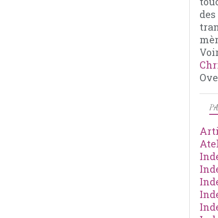
tou
des
tra
mèr
Voir
Chr
Ove
PA
Art
Ate
Ind
Ind
Ind
Ind
Ind