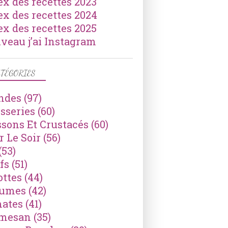
ex des recettes 2023
ex des recettes 2024
ex des recettes 2025
veau j’ai Instagram
TÉGORIES
ndes
(97)
isseries
(60)
ssons Et Crustacés
(60)
r Le Soir
(56)
(53)
fs
(51)
ottes
(44)
gumes
(42)
ates
(41)
mesan
(35)