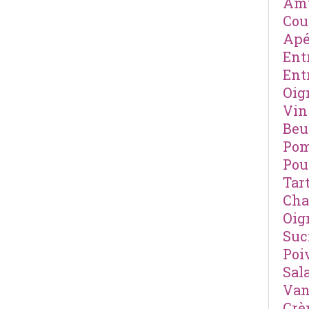
Amu
Cou
Apé
Ent
Ent
Oig
Vin
Beu
Pom
Pou
Tar
Cha
Oig
Suc
Poi
Sal
Van
Cr