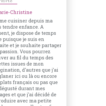
PROPOS
PATISSERIES
ime cuisiner depuis ma
BISCUITS
s tendre enfance. A
CHOCOLAT
sent, je dispose de temps
SPECULOOS
e puisque je suis en
CASSONADE
aite et je souhaite partager
passion. Vous pourrez
uver au fil du temps des
ettes issues de mon
ination, d'autres que j'ai
glaner ici ou là ou encore
 plats français ou pas que
i dégusté durant mes
ages et que j'ai décidé de
roduire avec ma petite