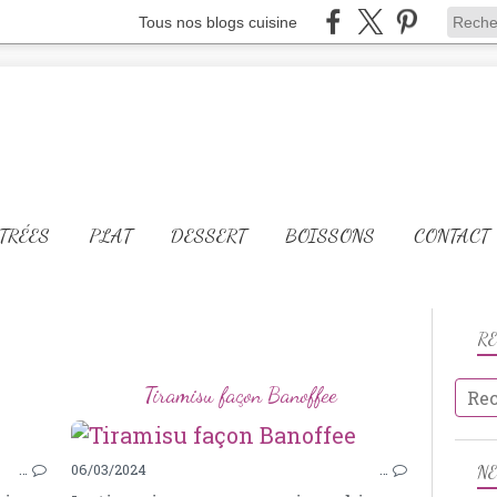
Tous nos blogs cuisine
TRÉES
PLAT
DESSERT
BOISSONS
CONTACT
R
Tiramisu façon Banoffee
PÂTE FEUILLETÉE
…
06/03/2024
…
N
POMMES