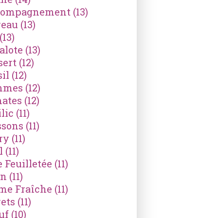
compagnement
(13)
reau
(13)
(13)
alote
(13)
sert
(12)
il
(12)
mmes
(12)
ates
(12)
lic
(11)
ssons
(11)
ry
(11)
l
(11)
e Feuilletée
(11)
on
(11)
me Fraîche
(11)
ets
(11)
uf
(10)