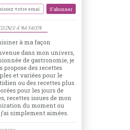
CHOCOLAT
SPECULOOS
CONFITURE DE LAIT
SUCRE
ISINER À MA FAÇON
OEUFS
VANILLE
BANANES
nvenue dans mon univers,
sionnée de gastronomie, je
s propose des recettes
PATISSERIES
ples et variées pour le
NOIX DE COCO
tidien ou des recettes plus
LAIT DE COCO
borées pour les jours de
SPÉCULOOS
es, recettes issues de mon
BEURRE
piration du moment ou
SUCRE
 j’ai simplement aimées.
CHOCOLAT