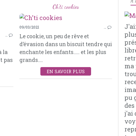
À 
Ch’ti cookies
PATISSERIES
J'a
09/03/2021
…
CHEESECAKE
plu
…
Le cookie, un peu de rêve et
BANANE
pré
d’évasion dans un biscuit tendre qui
SPÉCULOOS
libr
à la
enchante les enfants..... et les plus
FROMAGE FRAIS
retr
t pas
grands....
CHOCOLAT
ma 
COULIS DE MANGUE
EN SAVOIR PLUS
tro
rec
imag
pu 
des
j'a
voy
rep