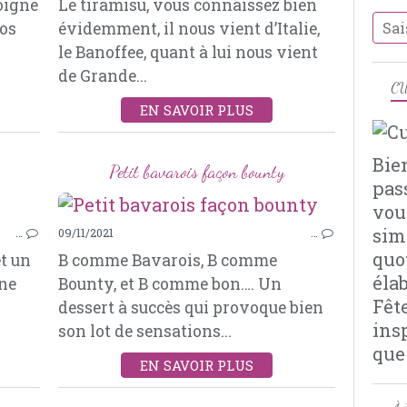
oigne
Le tiramisu, vous connaissez bien
SUCRE
os
évidemment, il nous vient d’Italie,
BEURRE
s
le Banoffee, quant à lui nous vient
SPECULOOS
de Grande...
CU
EN SAVOIR PLUS
Bie
Petit bavarois façon bounty
pas
vou
PATISSERIES
sim
…
09/11/2021
…
TIRAMISU
quo
et un
B comme Bavarois, B comme
MASCARPONE
éla
ine
Bounty, et B comme bon…. Un
BISCUITS THÉ
Fêt
dessert à succès qui provoque bien
SPÉCULOOS
ins
son lot de sensations...
FRAMBOISES
que
KIRSCH
EN SAVOIR PLUS
CACAO