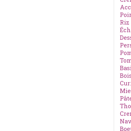
Ac
Poi
Riz
Éch
Des
Pers
Po
Tom
Basi
Boi
Cur
Mie
Pât
Th
Cre
Nav
Boe