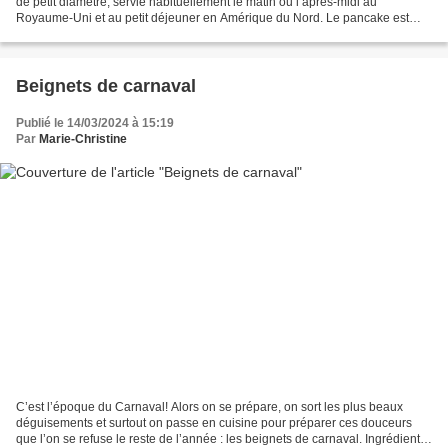
de petit diamètre, servie habituellement le matin ou l’après-midi au
Royaume-Uni et au petit déjeuner en Amérique du Nord. Le pancake est
une crêpe d’aspect et de saveur très différents...
Beignets de carnaval
Publié le 14/03/2024 à 15:19
Par
Marie-Christine
C’est l’époque du Carnaval! Alors on se prépare, on sort les plus beaux
déguisements et surtout on passe en cuisine pour préparer ces douceurs
que l’on se refuse le reste de l’année : les beignets de carnaval. Ingrédients :