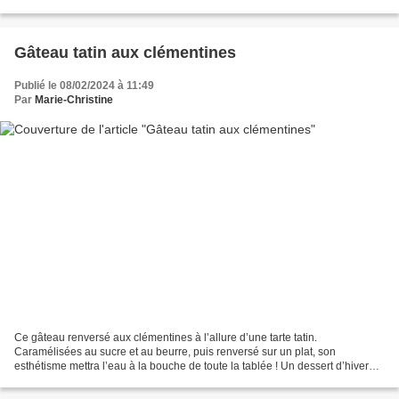
- 500 gr de farine - 140 gr...
Gâteau tatin aux clémentines
Publié le 08/02/2024 à 11:49
Par
Marie-Christine
Ce gâteau renversé aux clémentines à l’allure d’une tarte tatin.
Caramélisées au sucre et au beurre, puis renversé sur un plat, son
esthétisme mettra l’eau à la bouche de toute la tablée ! Un dessert d’hiver
vitaminé dont vous ne pourrez bientôt plus...