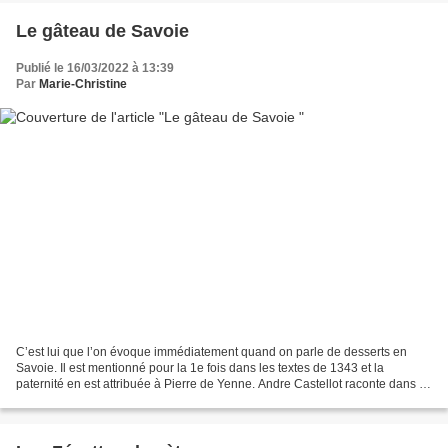
Le gâteau de Savoie
Publié le 16/03/2022 à 13:39
Par
Marie-Christine
C’est lui que l’on évoque immédiatement quand on parle de desserts en
Savoie. Il est mentionné pour la 1e fois dans les textes de 1343 et la
paternité en est attribuée à Pierre de Yenne. Andre Castellot raconte dans «
l’Histoire à table « que le Comte...