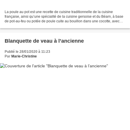
La poule au pot est une recette de cuisine traditionnelle de la cuisine
française, ainsi qu’une spécialité de la cuisine gersoise et du Béarn, à base
de pot-au-feu ou potée de poule cuite au bouillon dans une cocotte, avec
des légumes ( carottes, navets,...
Blanquette de veau à l’ancienne
Publié le 28/01/2020 à 11:23
Par
Marie-Christine