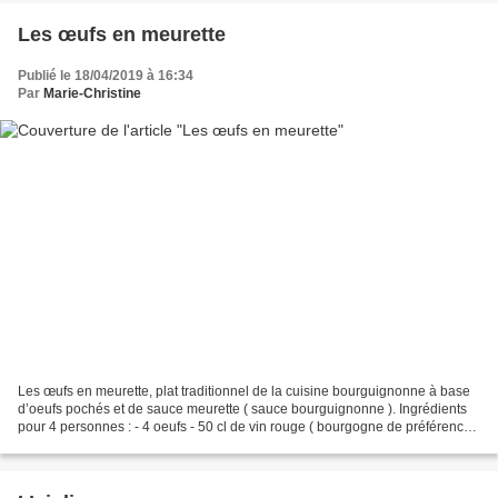
Les œufs en meurette
Publié le 18/04/2019 à 16:34
Par
Marie-Christine
Les œufs en meurette, plat traditionnel de la cuisine bourguignonne à base
d’oeufs pochés et de sauce meurette ( sauce bourguignonne ). Ingrédients
pour 4 personnes : - 4 oeufs - 50 cl de vin rouge ( bourgogne de préférence )
- 150 gr de lardons fumés...