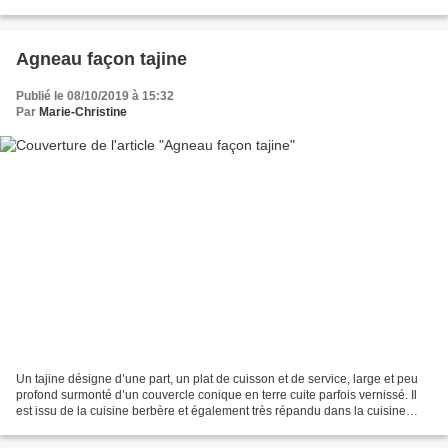
agrémentée à ma sauce...
Agneau façon tajine
Publié le 08/10/2019 à 15:32
Par
Marie-Christine
Un tajine désigne d’une part, un plat de cuisson et de service, large et peu
profond surmonté d’un couvercle conique en terre cuite parfois vernissé. Il
est issu de la cuisine berbère et également très répandu dans la cuisine
traditionnelle du Maghreb....