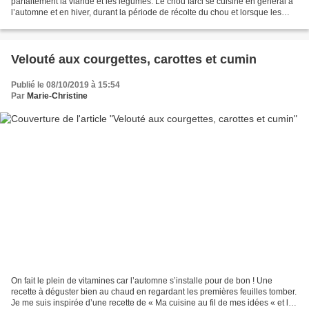
parfaitement la viande et les légumes. Le chou farci se cuisine en général à
l’automne et en hiver, durant la période de récolte du chou et lorsque les
longues soirées invitent...
Velouté aux courgettes, carottes et cumin
Publié le 08/10/2019 à 15:54
Par
Marie-Christine
On fait le plein de vitamines car l’automne s’installe pour de bon ! Une
recette à déguster bien au chaud en regardant les premières feuilles tomber.
Je me suis inspirée d’une recette de « Ma cuisine au fil de mes idées « et l’ai