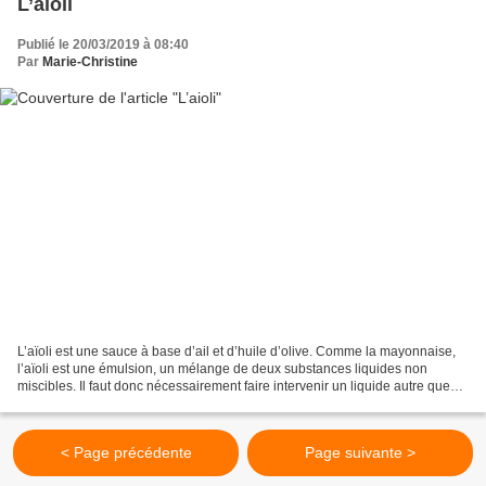
L’aioli
Publié le 20/03/2019 à 08:40
Par
Marie-Christine
L’aïoli est une sauce à base d’ail et d’huile d’olive. Comme la mayonnaise,
l’aïoli est une émulsion, un mélange de deux substances liquides non
miscibles. Il faut donc nécessairement faire intervenir un liquide autre que
l’huile pour que l’aïoli prenne....
< Page précédente
Page suivante >