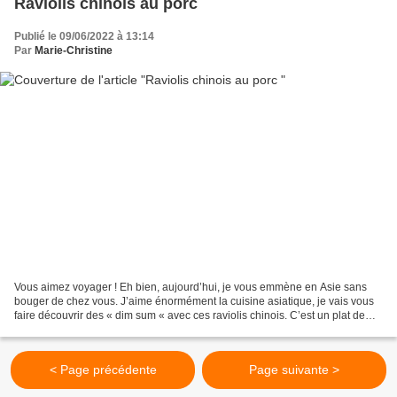
Raviolis chinois au porc
Publié le 09/06/2022 à 13:14
Par
Marie-Christine
Vous aimez voyager ! Eh bien, aujourd’hui, je vous emmène en Asie sans
bouger de chez vous. J’aime énormément la cuisine asiatique, je vais vous
faire découvrir des « dim sum « avec ces raviolis chinois. C’est un plat de
tous les jours, facile à faire,...
< Page précédente
Page suivante >