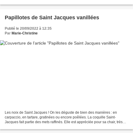
être cuit longuement...
Papillotes de Saint Jacques vanillées
Publié le 20/09/2022 à 12:35
Par
Marie-Christine
Les noix de Saint Jacques ! On les déguste de bien des manières : en
carpaccio, en tartare, gratinées ou encore poêlées. La coquille Saint-
Jacques fait partie des mets raffinés. Elle est appréciée pour sa chair, très
riche en fer, et pour son corail,...