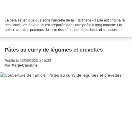
La pela est en quelque sorte l’ancêtre de la « tartiflette « ! Elle est originaire
des Aravis, en Savoie, et est préparée dans une poêle à long manche ( la
péla ) avec des pommes de terre rissolées, non épluchées et coupées en
cubes… on y ajoute du lard...
Pâtes au curry de légumes et crevettes
Publié le 13/09/2023 à 10:23
Par
Marie-Christine