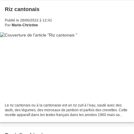
Riz cantonais
Publié le 28/06/2022 à 12:41
Par
Marie-Christine
Le riz cantonais ou à la cantonaise est un riz cuit à l’eau, sauté avec des
œufs, des légumes, des morceaux de jambon et parfois des crevettes. Cette
recette apparaît dans les textes français dans les années 1960 mais sa
notoriété date du XXIe siècle...