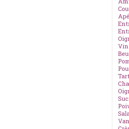
Amu
Cou
Apé
Ent
Ent
Oig
Vin
Beu
Pom
Pou
Tar
Cha
Oig
Suc
Poi
Sal
Van
Cr