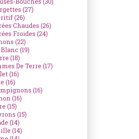
ses-Bouches
(30)
rgettes
(27)
ritif
(26)
rées Chaudes
(26)
rées Froides
(24)
nons
(22)
 Blanc
(19)
rre
(18)
mes De Terre
(17)
let
(16)
te
(16)
mpignons
(16)
non
(16)
re
(15)
vrons
(15)
ade
(14)
ille
(14)
ème
(14)