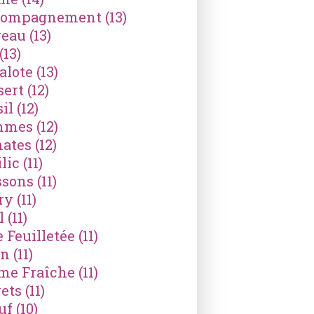
compagnement
(13)
reau
(13)
(13)
alote
(13)
sert
(12)
il
(12)
mmes
(12)
ates
(12)
lic
(11)
ssons
(11)
ry
(11)
l
(11)
e Feuilletée
(11)
on
(11)
me Fraîche
(11)
ets
(11)
uf
(10)