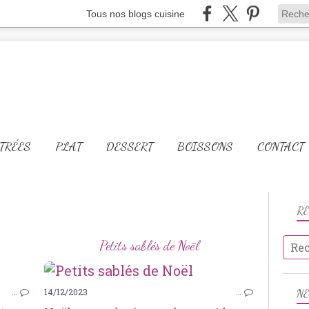
Tous nos blogs cuisine
TRÉES
PLAT
DESSERT
BOISSONS
CONTACT
R
Petits sablés de Noël
PATISSERIES
…
14/12/2023
…
N
POTIRON