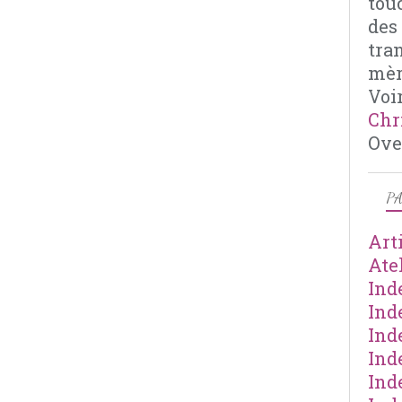
tou
des
tra
mèr
Voir
Chr
Ove
PA
Art
Ate
Ind
Ind
Ind
Ind
Ind