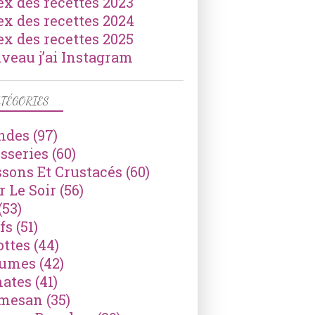
ex des recettes 2023
ex des recettes 2024
ex des recettes 2025
veau j’ai Instagram
TÉGORIES
ndes
(97)
isseries
(60)
ssons Et Crustacés
(60)
r Le Soir
(56)
(53)
fs
(51)
ottes
(44)
gumes
(42)
ates
(41)
mesan
(35)