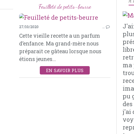
À 
Feuilleté de petits-beurre
J'a
27/10/2020
…
plu
Cette vieille recette a un parfum
pré
d’enfance. Ma grand-mère nous
libr
préparait ce gâteau lorsque nous
retr
étions jeunes...
ma 
EN SAVOIR PLUS
tro
rec
imag
pu 
des
j'a
voy
rep