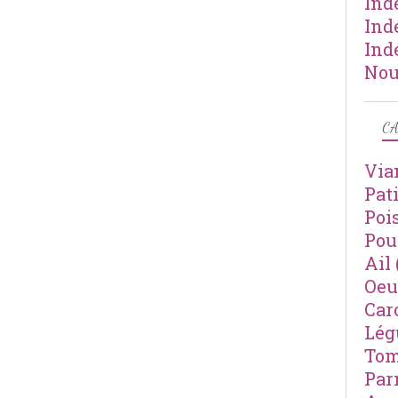
Ind
Ind
Ind
Nou
CA
Via
Pat
Poi
Pou
Ail
Oeu
Car
Lé
Tom
Par