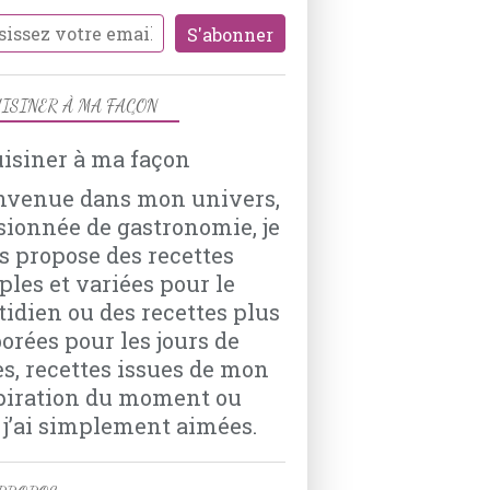
BISCUITS
NOËL
EPICES
CANNELLE
ISINER À MA FAÇON
CACAO
RHUM
VANILLE
nvenue dans mon univers,
sionnée de gastronomie, je
s propose des recettes
PATISSERIES
ples et variées pour le
TIRAMISU
tidien ou des recettes plus
MASCARPONE
borées pour les jours de
BISCUITS THÉ
es, recettes issues de mon
SPÉCULOOS
piration du moment ou
FRAMBOISES
 j’ai simplement aimées.
KIRSCH
CACAO