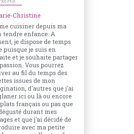
PROPOS
PATISSERIES
ime cuisiner depuis ma
CHOCOLAT
s tendre enfance. A
PETITS-BEURRE
sent, je dispose de temps
CACAO
e puisque je suis en
SUCRE GLACE
aite et je souhaite partager
passion. Vous pourrez
uver au fil du temps des
ettes issues de mon
ination, d'autres que j'ai
glaner ici ou là ou encore
 plats français ou pas que
i dégusté durant mes
ages et que j'ai décidé de
roduire avec ma petite