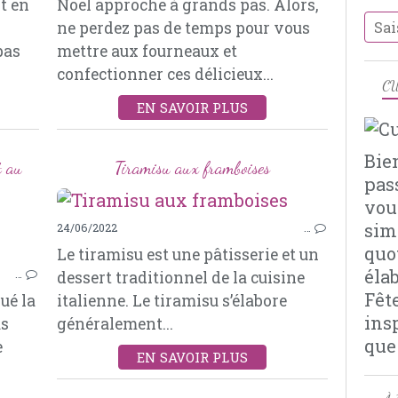
t en
Noël approche à grands pas. Alors,
TARTE
ne perdez pas de temps pour vous
PISTACHE
pas
mettre aux fourneaux et
POUDRE D’AMANDES
confectionner ces délicieux...
CACAO
CU
EN SAVOIR PLUS
Bie
t au
Tiramisu aux framboises
pas
vou
sim
24/06/2022
…
ENTRÉES FROIDES
quo
Le tiramisu est une pâtisserie et un
FOIE GRAS
éla
…
dessert traditionnel de la cuisine
MARRONS
Fêt
ué la
italienne. Le tiramisu s’élabore
CACAO
ins
as
généralement...
JURANÇON
que
e
EN SAVOIR PLUS