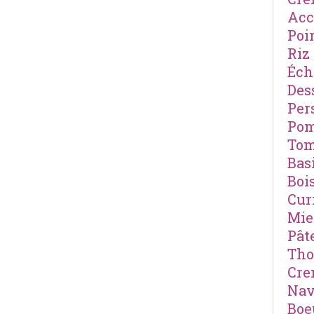
Ac
Poi
Riz
Éch
Des
Pers
Po
Tom
Basi
Boi
Cur
Mie
Pât
Th
Cre
Nav
Boe