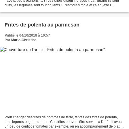
navets, petits oignons .... ) ! Les chefs disent « glacés « car, quand ils sont
cuits, les légumes sont tout brillants ! C’est tout simple et ça en jette !
Ingrédients pour 4...
Frites de polenta au parmesan
Publié le 04/10/2018 à 10:57
Par
Marie-Christine
Pour changer des frites de pommes de terre, tentez des frites de polenta,
plus légères et gourmandes. Ces frites peuvent être servies à l'apéritif avec
un peu de confit de tomates par exemple, ou en accompagnement de plat (