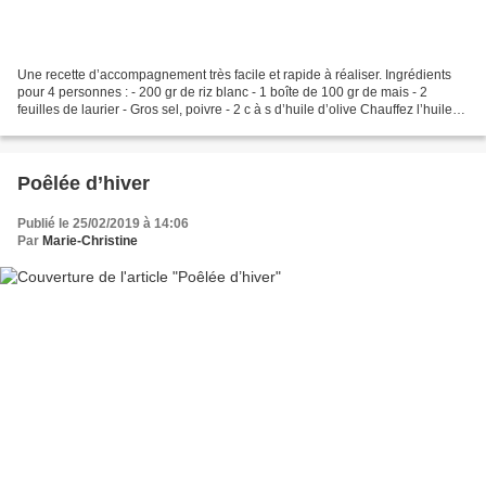
Une recette d’accompagnement très facile et rapide à réaliser. Ingrédients
pour 4 personnes : - 200 gr de riz blanc - 1 boîte de 100 gr de mais - 2
feuilles de laurier - Gros sel, poivre - 2 c à s d’huile d’olive Chauffez l’huile
dans une sauteuse, ajoutez...
Poêlée d’hiver
Publié le 25/02/2019 à 14:06
Par
Marie-Christine