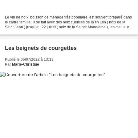
Le vin de noix, boisson de ménage très populaire, est souvent préparé dans
le cadre familial. Il se fait avec des noix cueillies de la fin juin ( noix de la
Saint-Jean ) jusqu’au 22 juillet ( noix de la Sainte Madeleine ), les meilleures
sont celles cueillies...
Les beignets de courgettes
Publié le 05/07/2022 à 13:18
Par
Marie-Christine