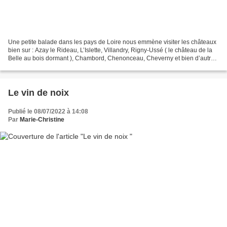
Une petite balade dans les pays de Loire nous emmène visiter les châteaux
bien sur : Azay le Rideau, L’Islette, Villandry, Rigny-Ussé ( le château de la
Belle au bois dormant ), Chambord, Chenonceau, Cheverny et bien d’autres
encore.... on en compte à...
Le vin de noix
Publié le 08/07/2022 à 14:08
Par
Marie-Christine