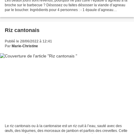
Les beaux jours sont revenus, pourquoi ne pas cuire l’épaule d’agneau à la
broche sur le barbecue ? Désossez ou faites désosser la viande d’agneau
par le boucher. Ingrédients pour 4 personnes : - 1 épaule d’agneau
désossée d’environ 1 kg - 1 gros bouquet...
Riz cantonais
Publié le 28/06/2022 à 12:41
Par
Marie-Christine
Le riz cantonais ou à la cantonaise est un riz cuit à l’eau, sauté avec des
œufs, des légumes, des morceaux de jambon et parfois des crevettes. Cette