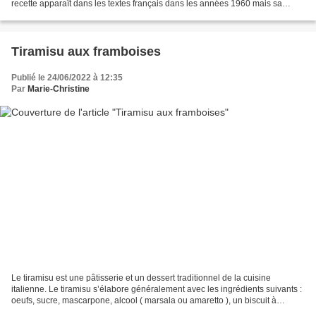
recette apparaît dans les textes français dans les années 1960 mais sa
notoriété date du XXIe siècle...
Tiramisu aux framboises
Publié le 24/06/2022 à 12:35
Par
Marie-Christine
Le tiramisu est une pâtisserie et un dessert traditionnel de la cuisine
italienne. Le tiramisu s’élabore généralement avec les ingrédients suivants :
oeufs, sucre, mascarpone, alcool ( marsala ou amaretto ), un biscuit à
imbiber ( génoise, boudoirs ou...