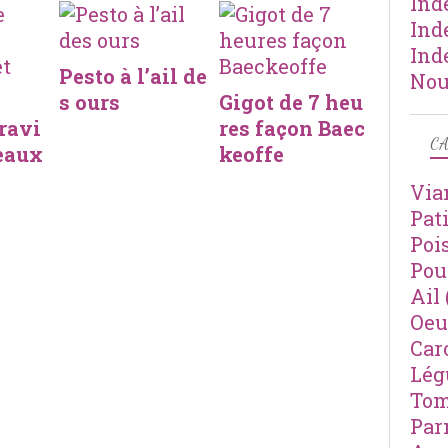
Ind
Ind
Ind
Pesto à l’ail de
Nou
s ours
Gigot de 7 heu
 ravi
res façon Baec
CA
reaux
keoffe
Via
Pat
Poi
Pou
Ail
Oeu
Car
Lé
Tom
Par