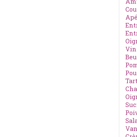
Amu
Cou
Apé
Ent
Ent
Oig
Vin
Beu
Pom
Pou
Tar
Cha
Oig
Suc
Poi
Sal
Van
Cr