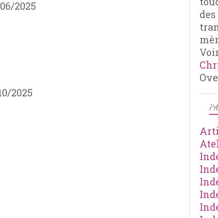
tou
/06/2025
des
tra
mèr
Voir
Chr
Ove
10/2025
PA
Art
Ate
Ind
Ind
Ind
Ind
Ind