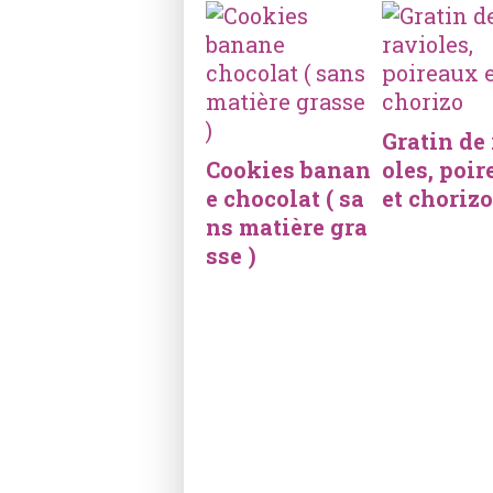
Gratin de
Cookies banan
oles, poi
e chocolat ( sa
et chorizo
ns matière gra
sse )