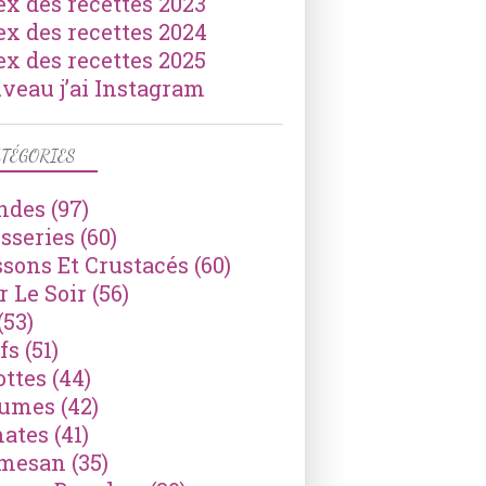
ex des recettes 2023
ex des recettes 2024
ex des recettes 2025
veau j’ai Instagram
TÉGORIES
ndes
(97)
isseries
(60)
ssons Et Crustacés
(60)
r Le Soir
(56)
(53)
fs
(51)
ottes
(44)
gumes
(42)
ates
(41)
mesan
(35)