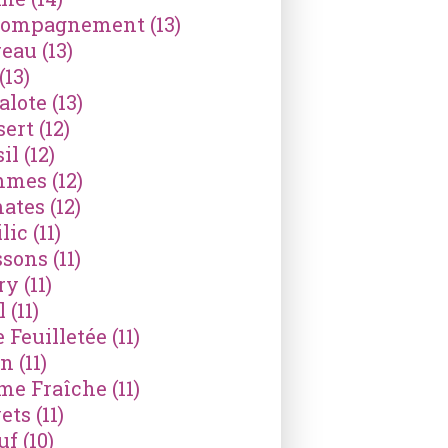
compagnement
(13)
reau
(13)
(13)
alote
(13)
sert
(12)
il
(12)
mmes
(12)
ates
(12)
lic
(11)
ssons
(11)
ry
(11)
l
(11)
e Feuilletée
(11)
on
(11)
me Fraîche
(11)
ets
(11)
uf
(10)