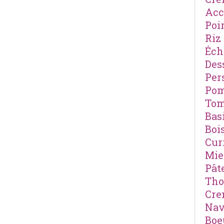
Ac
Poi
Riz
Éch
Des
Pers
Po
Tom
Basi
Boi
Cur
Mie
Pât
Th
Cre
Nav
Boe