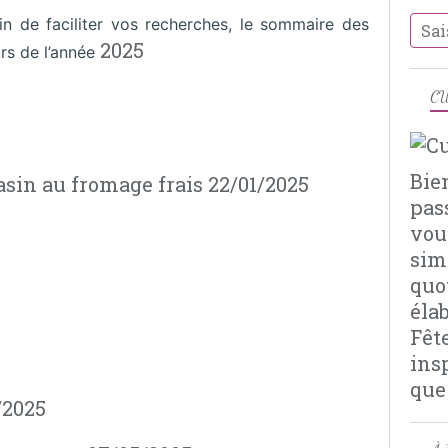
in de faciliter vos recherches, le sommaire des
2025
rs de l’année
CU
Bie
asin au fromage frais 22/01/2025
pas
vou
sim
quo
éla
Fêt
ins
que
/2025