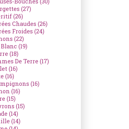
ses-Bouches
(30)
rgettes
(27)
ritif
(26)
rées Chaudes
(26)
rées Froides
(24)
nons
(22)
 Blanc
(19)
rre
(18)
mes De Terre
(17)
let
(16)
te
(16)
mpignons
(16)
non
(16)
re
(15)
vrons
(15)
ade
(14)
ille
(14)
ème
(14)